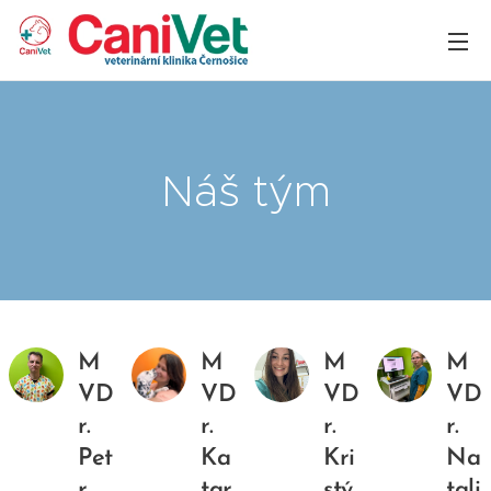
Náš tým
M
M
M
M
VD
VD
VD
VD
r.
r.
r.
r.
Pet
Ka
Kri
Na
r
tar
stý
tali