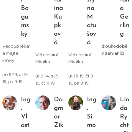
Bo
ína
na
a
gu
Ku
M
Ge
ms
pk
atu
rlin
ký
ov
šov
g
á
á
Vedoucí lékař
dlouhodobě
a majitel
v zahraničí
Veterinární
Veterinární
kliniky
lékařka
lékařka
po 9-19, út 9-
út 9-14, st 9-
út 15-19, čt 9-
19, pá 9-19
19, čt 11-19
19, pá 9-19
Ing
Da
Ing
Lin
.
gm
.
da
Vl
ar
Si
Ry
ast
Zík
mo
cht