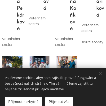
a
ov
na
aří
Pe
á
Ka
kov
kár
ňk
á
Veterinární
kov
ov
sestra
Veterinární
á
á
sestra
Veterinární
Veterinární
slouží soboty
sestra
sestra
Používáme cookies, abychom zajistili správné fungování a
bezpečnost našich stránek. Tím vám můžeme zajistit tu
nejlepší zkušenost při jejich návštěvě.
Canivet
Přijmout nezbytné
Přijmout vše
Vytvořeno službou
Webnode
Cookies