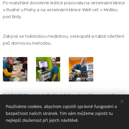
Po mateřské dovolené krátce pracovala na veterinární klinice
v Rudné u Prahy a na veterinární klinice Well-vet v Mníšku
pod Brdy.
Zabývá se holistickou medicínou, osteopatíí a nabízí ošetření
psů dornovou metodou.
Od 15.6.2026 pobývá dlouhodobě v zahraničí a my doufáme,
že se k nám jednoho dne vrátí
Používáme cookies, abychom zajistili správné fungování a
bezpečnost našich stránek. Tím vám můžeme zajistit tu
nejlepší zkušenost při jejich návštěvě.