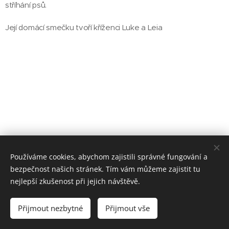
stříhání psů.
Její domácí smečku tvoří kříženci Luke a Leia
Používáme cookies, abychom zajistili správné fungování a
bezpečnost našich stránek. Tím vám můžeme zajistit tu
nejlepší zkušenost při jejich návštěvě.
Canivet
Přijmout nezbytné
Přijmout vše
Vytvořeno službou
Webnode
Cookies